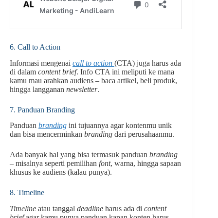
6. Call to Action
Informasi mengenai
call to action
(CTA) juga harus ada
di dalam
content brief
. Info CTA ini meliputi ke mana
kamu mau arahkan audiens – baca artikel, beli produk,
hingga langganan
newsletter
.
7. Panduan Branding
Panduan
branding
ini tujuannya agar kontenmu unik
dan bisa mencerminkan
branding
dari perusahaanmu.
Ada banyak hal yang bisa termasuk panduan
branding
– misalnya seperti pemilihan
font
, warna, hingga sapaan
khusus ke audiens (kalau punya).
8. Timeline
Timeline
atau tanggal
deadline
harus ada di
content
brief
agar kamu punya panduan kapan konten harus