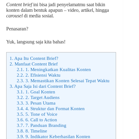
Content brief
ini bisa jadi penyelamatmu saat bikin
konten dalam bentuk apapun – video, artikel, hingga
carousel
di media sosial.
Penasaran?
Yuk, langsung saja kita bahas!
1.
Apa Itu Content Brief?
2.
Manfaat Content Brief
2.1.
1. Meningkatkan Kualitas Konten
2.2.
2. Efisiensi Waktu
2.3.
3. Memastikan Konten Selesai Tepat Waktu
3.
Apa Saja Isi dari Content Brief?
3.1.
1. Goal Konten
3.2.
2. Target Audiens
3.3.
3. Pesan Utama
3.4.
4. Struktur dan Format Konten
3.5.
5. Tone of Voice
3.6.
6. Call to Action
3.7.
7. Panduan Branding
3.8.
8. Timeline
3.9.
9. Indikator Keberhasilan Konten