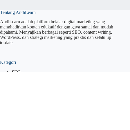
Tentang AndiLearn
AndiLearn adalah platform belajar digital marketing yang
menghadirkan konten edukatif dengan gaya santai dan mudah
dipahami. Menyajikan berbagai seperti SEO, content writing,
WordPress, dan strategi marketing yang praktis dan selalu up-
to-date.
Kategori
SEO
WordPress
Menulis
Marketing
Hubungi AndiLearn
WhatsApp: +62 822-3308-2527
Email: febrian.andira.p@gmail.com