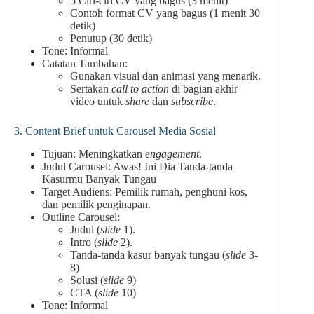
5 Ciri-ciri CV yang bagus (3 menit)
Contoh format CV yang bagus (1 menit 30
detik)
Penutup (30 detik)
Tone: Informal
Catatan Tambahan:
Gunakan visual dan animasi yang menarik.
Sertakan
call to action
di bagian akhir
video untuk
share
dan
subscribe
.
3. Content Brief untuk Carousel Media Sosial
Tujuan: Meningkatkan
engagement
.
Judul Carousel: Awas! Ini Dia Tanda-tanda
Kasurmu Banyak Tungau
Target Audiens: Pemilik rumah, penghuni kos,
dan pemilik penginapan.
Outline Carousel:
Judul (
slide
1).
Intro (
slide
2).
Tanda-tanda kasur banyak tungau (
slide
3-
8)
Solusi (
slide
9)
CTA (
slide
10)
Tone: Informal