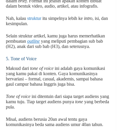
dalam
brief
. Format ini jelasin apakah konten dibuat
dalam bentuk video, audio, artikel, atau infografis.
Nah, kalau
struktur
itu simpelnya lebih ke
intro
, isi, dan
kesimpulan.
Selain struktur artikel, kamu juga harus memerhatikan
pembuatan
outline
yang meliputi pembagian sub bab
(H2), anak dari sub bab (H3), dan seterusnya.
5. Tone of Voice
Maksud dari
tone of voice
ini adalah gaya komunikasi
yang kamu pakai di konten. Gaya komunikasinya
bervariasi – formal, casual, akademis, sampai bahasa
gaul campur bahasa Inggris juga bisa.
Tone of voice
ini ditentuin dari siapa target audiens yang
kamu tuju. Tiap target audiens punya
tone
yang berbeda
pula.
Misal, audiens berusia 20an awal tentu gaya
komunikasinya beda sama audiens umur 40an tahun.