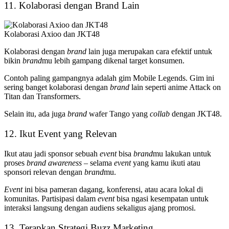
11. Kolaborasi dengan Brand Lain
Kolaborasi Axioo dan JKT48
Kolaborasi dengan
brand
lain juga merupakan cara efektif untuk
bikin
brand
mu lebih gampang dikenal target konsumen.
Contoh paling gampangnya adalah gim Mobile Legends. Gim ini
sering banget kolaborasi dengan
brand
lain seperti anime Attack on
Titan dan Transformers.
Selain itu, ada juga
brand
wafer Tango yang
collab
dengan JKT48.
12. Ikut Event yang Relevan
Ikut atau jadi sponsor sebuah
event
bisa
brand
mu lakukan untuk
proses
brand awareness
– selama
event
yang kamu ikuti atau
sponsori relevan dengan
brand
mu.
Event
ini bisa pameran dagang, konferensi, atau acara lokal di
komunitas. Partisipasi dalam
event
bisa ngasi kesempatan untuk
interaksi langsung dengan audiens sekaligus ajang promosi.
13. Terapkan Strategi Buzz Marketing