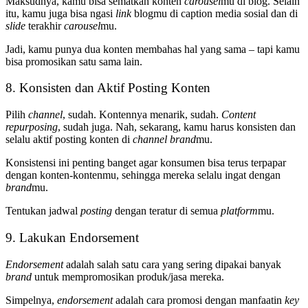
Maksudnya, kamu bisa sematkan konten
carousel
mu di blog. Selain
itu, kamu juga bisa ngasi
link
blogmu di caption media sosial dan di
slide
terakhir
carousel
mu.
Jadi, kamu punya dua konten membahas hal yang sama – tapi kamu
bisa promosikan satu sama lain.
8. Konsisten dan Aktif Posting Konten
Pilih
channel
, sudah. Kontennya menarik, sudah.
Content
repurposing
, sudah juga. Nah, sekarang, kamu harus konsisten dan
selalu aktif posting konten di
channel brand
mu.
Konsistensi ini penting banget agar konsumen bisa terus terpapar
dengan konten-kontenmu, sehingga mereka selalu ingat dengan
brand
mu.
Tentukan jadwal
posting
dengan teratur di semua
platform
mu.
9. Lakukan Endorsement
Endorsement
adalah salah satu cara yang sering dipakai banyak
brand
untuk mempromosikan produk/jasa mereka.
Simpelnya,
endorsement
adalah cara promosi dengan manfaatin
key