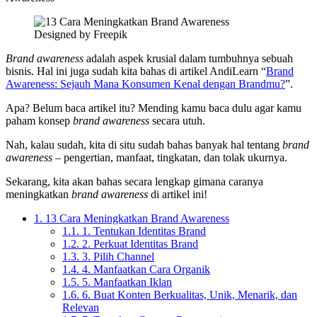
Designed by Freepik
Brand awareness
adalah aspek krusial dalam tumbuhnya sebuah
bisnis. Hal ini juga sudah kita bahas di artikel AndiLearn “
Brand
Awareness: Sejauh Mana Konsumen Kenal dengan Brandmu?
”.
Apa? Belum baca artikel itu? Mending kamu baca dulu agar kamu
paham konsep
brand awareness
secara utuh.
Nah, kalau sudah, kita di situ sudah bahas banyak hal tentang
brand
awareness
– pengertian, manfaat, tingkatan, dan tolak ukurnya.
Sekarang, kita akan bahas secara lengkap gimana caranya
meningkatkan
brand awareness
di artikel ini!
1.
13 Cara Meningkatkan Brand Awareness
1.1.
1. Tentukan Identitas Brand
1.2.
2. Perkuat Identitas Brand
1.3.
3. Pilih Channel
1.4.
4. Manfaatkan Cara Organik
1.5.
5. Manfaatkan Iklan
1.6.
6. Buat Konten Berkualitas, Unik, Menarik, dan
Relevan