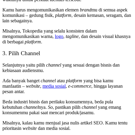
Kamu harus mengomunikasikan elemen
brand
mu di semua aspek
komunikasi – gedung fisik,
platform
, desain kemasan, seragam, dan
lain sebagainya.
Misalnya, Tokopedia yang selalu konsisten dalam
mengomunikasikan warna,
logo
,
tagline
,
dan desain visual khasnya
di berbagai
platform
.
3. Pilih Channel
Selanjutnya yaitu pilih
channel
yang sesuai dengan bisnis dan
kebiasaan audiensmu.
Ada banyak banget
channel
atau
platform
yang bisa kamu
manfaatin –
website
,
media sosial
,
e-commerce
, hingga layanan
pesan antar.
Beda industri bisnis dan perilaku konsumennya, beda pula
kebutuhan
channel
nya.
So
, pastikan pilih
channel
yang emang
konsumenmu pakai saat mencari produk/jasamu.
Misalnya, kalau kamu menjual jasa nulis artikel SEO. Kamu tentu
prioritasin
website
dan media sosial.