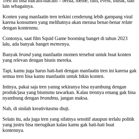
Tren ini bisa macam-macam – berita, meme, film,
event
, musik, dan
lain sebagainya.
Konten yang manfaatin tren terkini cenderung lebih gampang viral
karena konsumen yang melihatnya akan merasa benar-benar
relate
dengan kontenmu.
Contonya, saat film Squid Game booming banget di tahun 2023
lalu, ada banyak banget
meme
nya.
Banyak
brand
yang manfaatin momen tersebut untuk buat konten
yang relevan dengan bisnis mereka.
Tapi, kamu juga harus hati-hati dengan manfaatin tren ini karena gak
semua tren bisa kamu manfaatin untuk bikin konten.
Intinya, pakai saja tren yanng sekiranya bisa nyambung dengan
produk/jasa yang bisnismu tawarkan. Kalau trennya emang gak bisa
nyambung dengan
brand
mu, jangan maksa.
Nah, di sinilah kreativitasmu diuji.
Selain itu, ada juga tren yang sifatnya sensitif ataupun terlalu politik
yang justru bisa merugikan kalau kamu gak hati-hati buat
kontennya.