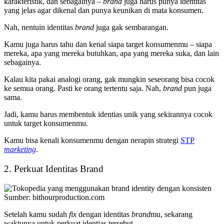
karakteristik, dan sebagainya –
brand
juga harus punya identitas
yang jelas agar dikenal dan punya keunikan di mata konsumen.
Nah, nentuin identitas
brand
juga gak sembarangan.
Kamu juga harus tahu dan kenal siapa target konsumenmu – siapa
mereka, apa yang mereka butuhkan, apa yang mereka suka, dan lain
sebagainya.
Kalau kita pakai analogi orang, gak mungkin seseorang bisa cocok
ke semua orang. Pasti ke orang tertentu saja. Nah,
brand
pun juga
sama.
Jadi, kamu harus membentuk identias unik yang sekirannya cocok
untuk target konsumenmu.
Kamu bisa kenali konsumenmu dengan nerapin strategi
STP
marketing
.
2. Perkuat Identitas Brand
Sumber: bithourproduction.com
Setelah kamu sudah
fix
dengan identitas
brand
mu, sekarang
waktunya untuk perkuat identias tersebut.