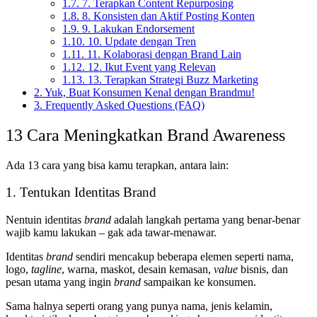
1.7.
7. Terapkan Content Repurposing
1.8.
8. Konsisten dan Aktif Posting Konten
1.9.
9. Lakukan Endorsement
1.10.
10. Update dengan Tren
1.11.
11. Kolaborasi dengan Brand Lain
1.12.
12. Ikut Event yang Relevan
1.13.
13. Terapkan Strategi Buzz Marketing
2.
Yuk, Buat Konsumen Kenal dengan Brandmu!
3.
Frequently Asked Questions (FAQ)
13 Cara Meningkatkan Brand Awareness
Ada 13 cara yang bisa kamu terapkan, antara lain:
1. Tentukan Identitas Brand
Nentuin identitas
brand
adalah langkah pertama yang benar-benar
wajib kamu lakukan – gak ada tawar-menawar.
Identitas
brand
sendiri mencakup beberapa elemen seperti nama,
logo,
tagline
, warna, maskot, desain kemasan,
value
bisnis, dan
pesan utama yang ingin
brand
sampaikan ke konsumen.
Sama halnya seperti orang yang punya nama, jenis kelamin,