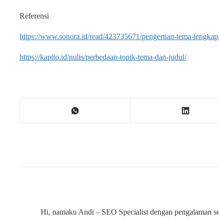
Referensi
https://www.sonora.id/read/423735671/pengertian-tema-lengkap-
https://kapito.id/nulis/perbedaan-topik-tema-dan-judul/
Hi, namaku Andi – SEO Specialist dengan pengalaman sela